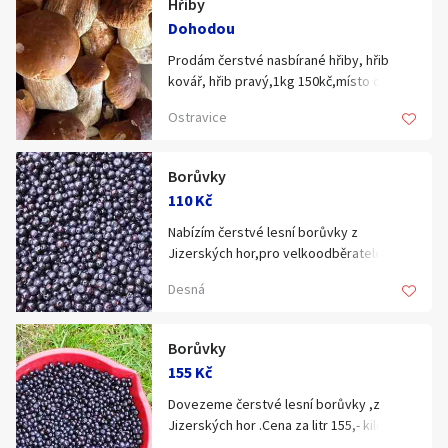
Hřiby
Klíčové slovo:
Neuvedeno
Km
Dohodou
Lokalita:
Neuvedeno
Prodám čerstvé nasbírané hřiby, hřib
kovář, hřib pravý,1kg 150kč,místo odběru
Ostravice .
Ostravice
Celá ČR
Hlavní město Praha
Ráno
Večer
Borůvky
Jihočeský kraj
110 Kč
E-mail
Jihomoravský kraj
Nabízím čerstvé lesní borůvky z
Jizerských hor,pro velkoodběratele cena
Zobrazit všechny regiony
110,-/L lze i přepočítat cenu pro odběr v
Desná
kilech .Tato cena platí, pro zájemce od
Souhlasím s personalizací nabídek, zasíláním
100 litru .Ostatní 120,-/L
Stáří inzerátu
marketingových materiálů a upozornění.
Borůvky
155 Kč
Dovezeme čerstvé lesní borůvky ,z
Jizerských hor .Cena za litr 155,- kilo 265,-
Dovoz je večerní ,borůvky budou čerstvé