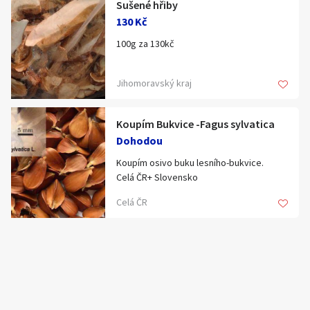
Natrhat si můžete čerstvé rovnou ze
Sušené hřiby
stromu. 1 kg 130 Kč
130 Kč
100g za 130kč
Jihomoravský kraj
Koupím Bukvice -Fagus sylvatica
Dohodou
Koupím osivo buku lesního-bukvice.
Celá ČR+ Slovensko
+ 420 730 857 833
Celá ČR