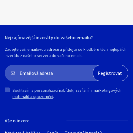
WhatsApp +420 605184024
WhatsApp +420605184024
Nejzajímavější inzeráty do vašeho emailu?
Zadejte vaši emailovou adresu a přidejte se k odběru těch nejlepších
inzerátu z našeho serveru do vašeho emailu.
Souhlasím s
personalizací nabídek, zasíláním marketingových
materiálů a upozornění
.
Vše o inzerci